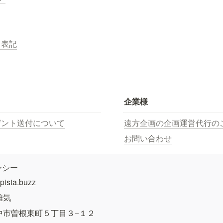
く表記
企業様
ゼント送付について
遠方企画の企画運営代行の
お問い合わせ
ンシー
sta.buzz
雄気
中市曽根東町５丁目３−１２