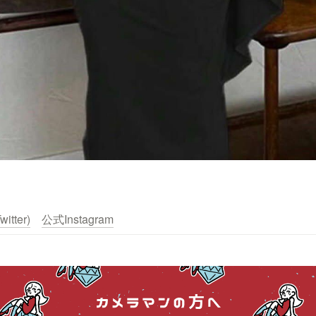
itter)
公式Instagram