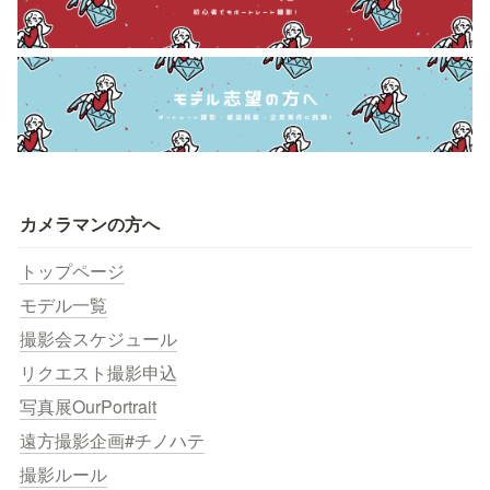
カメラマンの方へ
トップページ
モデル一覧
撮影会スケジュール
リクエスト撮影申込
写真展OurPortrait
遠方撮影企画#チノハテ
撮影ルール