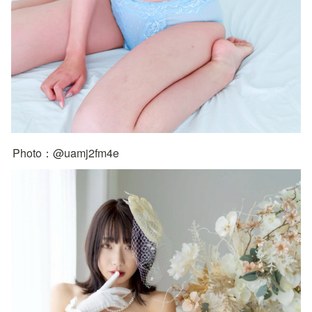
Photo：@uamj2fm4e