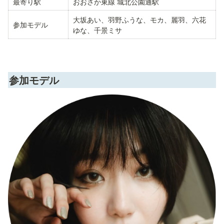
最寄り駅
おおさか東線 城北公園通駅
大坂あい、羽野ふうな、モカ、麗羽、六花
参加モデル
ゆな、千景ミサ
参加モデル