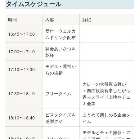
タイムスケジュール
時間
内容
詳細
受付・ウェルカ
16:45〜17:00
ムドリンク配布
開会あいさつ＆
17:00〜17:10
乾杯 
モデル・運営か
17:10〜17:30
らの挨拶
カレーの大盤振る舞い 
＋自由歓談食事しながら
17:30〜18:10
フリータイム
過去スライド上映やチェ
キ会等
ピスタクイズ＆
まとめて楽しめる企画タ
18:10〜18:40
感謝クジ
イム
モデルとチェキ撮影・ア
18:40〜19:10
フリータイム
イデアボード・ステッカ