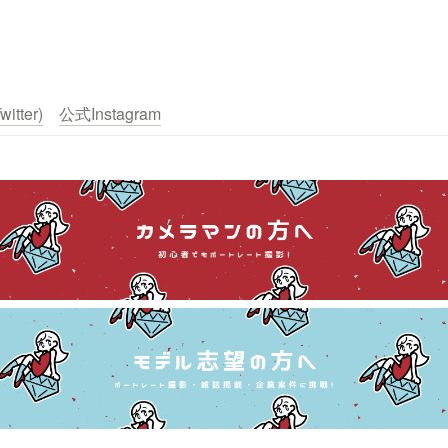
itter)
公式Instagram