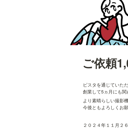
ご依頼1,
ピスタを通じていただい
創業して5ヵ月にも
より素晴らしい撮影機
今後ともよろしくお
２０２４年１１月２