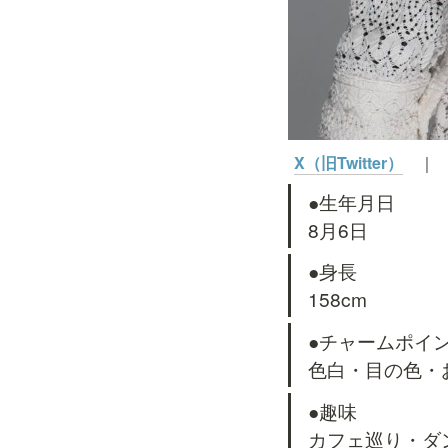
X（旧Twitter）
｜
●生年月日

8月6日
●身長

158cm
●チャームポイン
色白・目の色・
●趣味

カフェ巡り・ダ