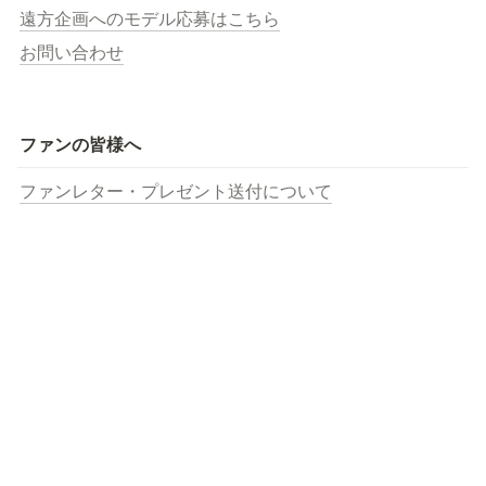
遠方企画へのモデル応募はこちら
お問い合わせ
ファンの皆様へ
ファンレター・プレゼント送付について
企業様
遠方企画の企画運営代行のご依頼はこちら
お問い合わせ
ピスタ・エージェンシー
メール　　：info@pista.buzz
運営責任者：高野雄気