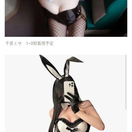
千景ミサ　1~3部着用予定