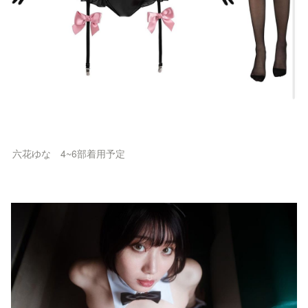
六花ゆな　4~6部着用予定