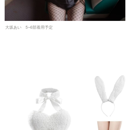
大坂あい　5~6部着用予定