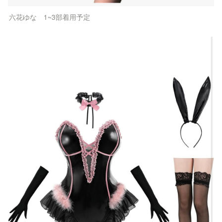
六花ゆな　1~3部着用予定