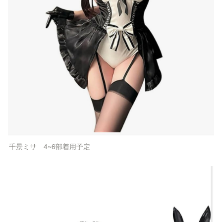
千景ミサ　4~6部着用予定