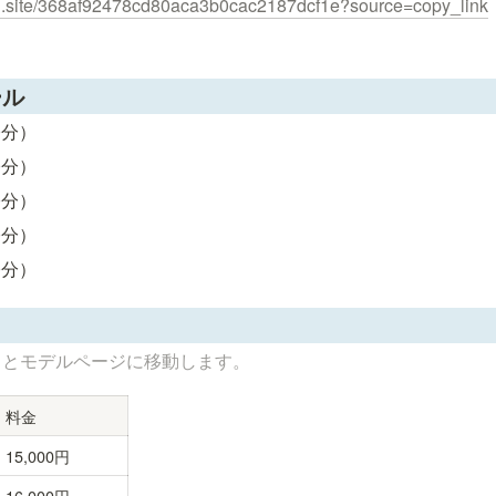
tion.site/368af92478cd80aca3b0cac2187dcf1e?source=copy_link
ール
50分）
50分）
50分）
50分）
50分）
るとモデルページに移動します。
料金
15,000円
16,000円