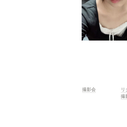
撮影会
リ
撮