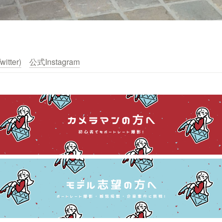
itter)
公式Instagram