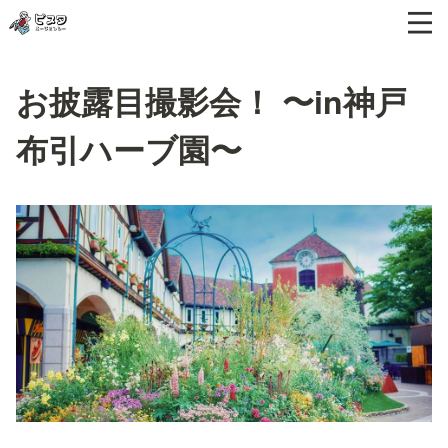
お披露目撮影会！ 〜in神戸
布引ハーブ園〜