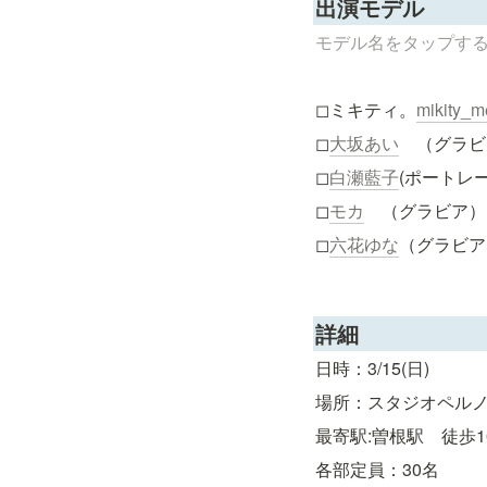
出演モデル
モデル名をタップす
◻︎ミキティ。
mikity_m
◻︎
大坂あい
　（グラビ
◻︎
白瀬藍子
(ポートレ
◻︎
モカ
　（グラビア）
◻︎
六花ゆな
（グラビア
詳細
日時：3/15(日)
場所：スタジオペル
最寄駅:曽根駅　徒歩1
各部定員：30名