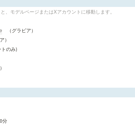
ると、モデルページまたはXアカウントに移動します。
e
　（グラビア）
ア）
ートのみ)
）
ノ
0分