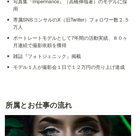
写真集『impermance』（高橋伸哉著）のモデルに採
用
専属SNSコンサルのX（旧Twitter）フォロワー数２.５
万人
ポートレートモデルとして7年間の活動実績、８０ヶ
月連続で撮影依頼を獲得
雑誌『フォトジェニック』掲載
モデル１人が撮影会１日で１２万円の売り上げ達成
所属とお仕事の流れ