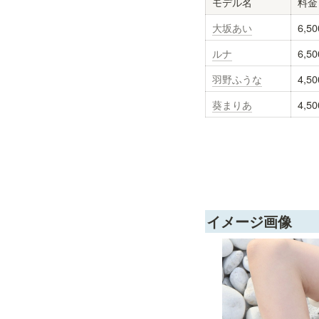
モデル名
料金
大坂あい
6,5
ルナ
6,5
羽野ふうな
4,5
葵まりあ
4,5
イメージ画像