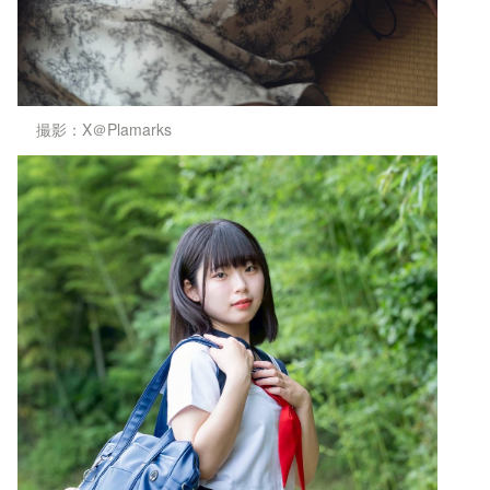
撮影：X＠Plamarks