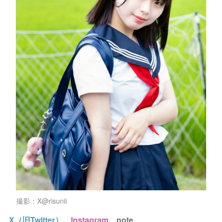
撮影：X@risunii
X（旧Twitter）
Instagram
note