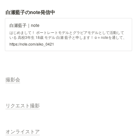
白瀬藍子のnote発信中
白瀬藍子｜note
はじめまして！ ポートレートモデルとグラビアモデルとして活動して
いる 高校3年生 18歳 モデル 白瀬 藍子と申します！☺️⭐️ noteを通して、
私の事を知ってくださると嬉しいです。
https://note.com/aiko_0421
撮影会
リクエスト撮影
オンライストア