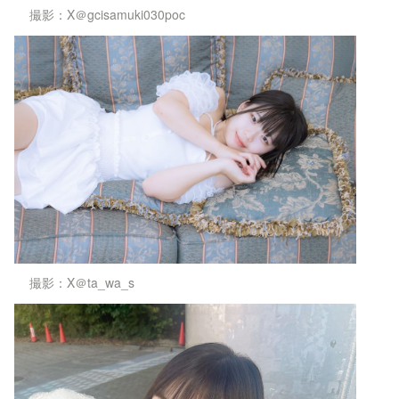
撮影：X＠gcisamuki030poc
撮影：X＠ta_wa_s