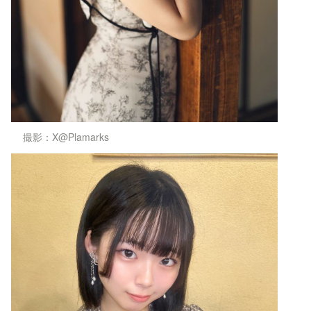
撮影：X@Plamarks