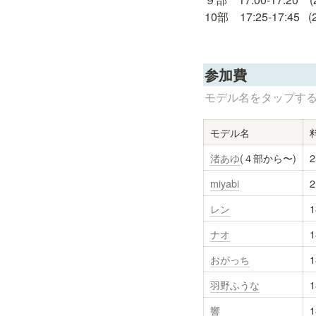
10部　17:25-17:45  
参加費
モデル名をタップす
モデル名
渚あゆ
(４部から〜)
miyabi
レン
ナオ
おがっち
羽野ふうな
響