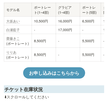
ポートレー
グラビア
ポートレ
グ
モデル名
ト(1~4部)
(1~4部)
ート(5部)
部)
大坂あい
10,500円
16,000円
6,500円
10
白瀬藍子
-
17,000円
-
10
齋藤きこ
8,500円
-
5,500円
-
(ポートレート)
りりあ
8,500円
-
5,500円
-
(ポートレート)
お申し込みはこちらから
チケット在庫状況
⬇️スクロールしてください