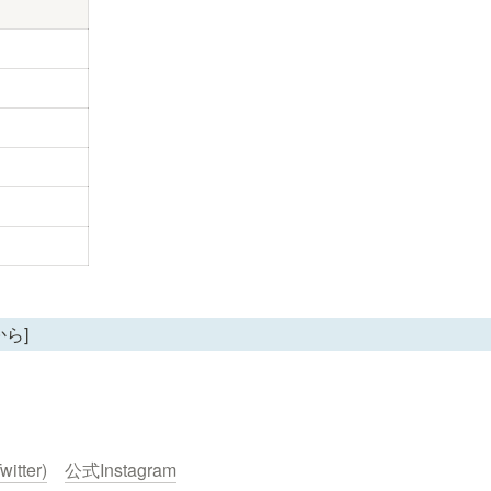
ら]
itter)
公式Instagram